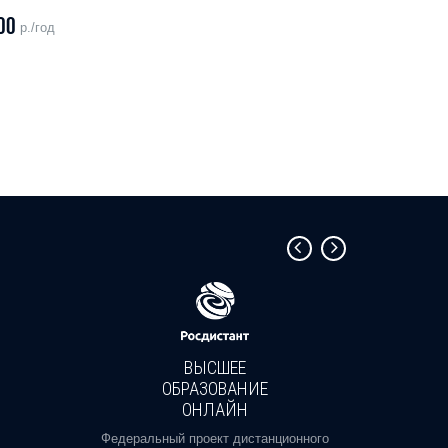
00
р./год
ВЫСШЕЕ
ОБРАЗОВАНИЕ
ОНЛАЙН
Пройди
профе
Федеральный проект дистанционного