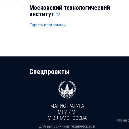
Московский технологический
институт
Скрыть программы
Cпецпроекты
МАГИСТРАТУРА
И
МГУ ИМ.
М.В.ЛОМОНОСОВА
, реальное
Образо
орая есть
для выпускников технических и