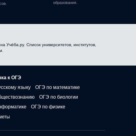
образования.
сов.
на Учёба.ру. Список университетов, институтов,
м.
ка к ОГЭ
усскому языку
ОГЭ по математике
бществознанию
ОГЭ по биологии
нформатике
ОГЭ по физике
меты