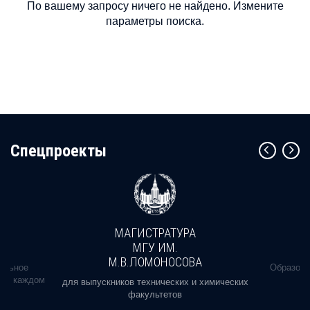
По вашему запросу ничего не найдено. Измените
параметры поиска.
Cпецпроекты
МАГИСТРАТУРА
МГУ ИМ.
М.В.ЛОМОНОСОВА
альное
Образова
ь в каждом
для выпускников технических и химических
факультетов