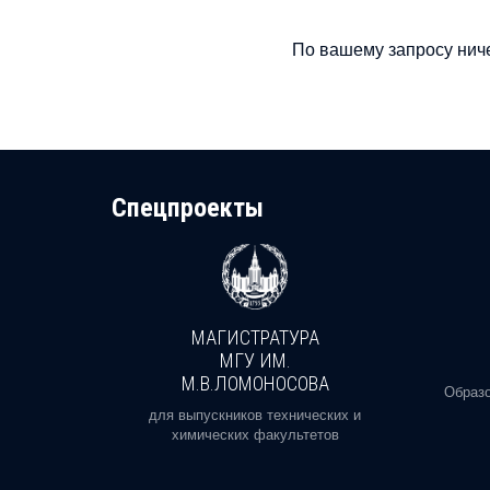
По вашему запросу ниче
Cпецпроекты
МАГИСТРАТУРА
И
МГУ ИМ.
М.В.ЛОМОНОСОВА
, реальное
Образо
орая есть
для выпускников технических и
химических факультетов