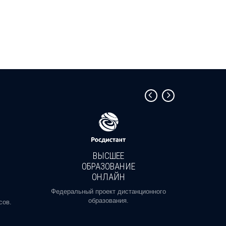
ВЫСШЕЕ
ОБРАЗОВАНИЕ
ОНЛАЙН
Пройди
профе
Федеральный проект дистанционного
образования.
сов.