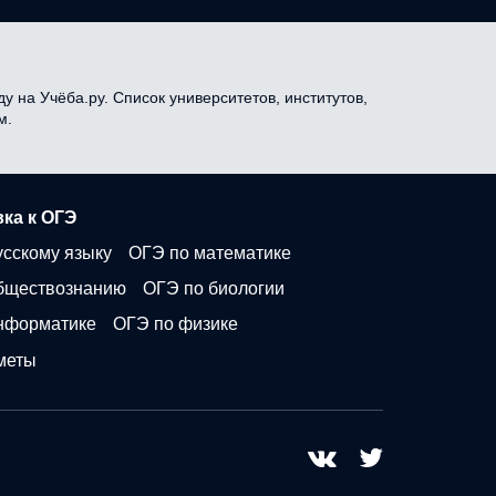
у на Учёба.ру. Список университетов, институтов,
м.
ка к ОГЭ
усскому языку
ОГЭ по математике
бществознанию
ОГЭ по биологии
нформатике
ОГЭ по физике
меты