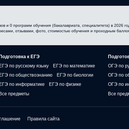
ов и 0 программ обучения (бакалавриата, специалитета) в 2026 год
дресами, отзывами, фото, стоимостью обучения и проходным балло
Подготовка к ЕГЭ
Подготов
ЕГЭ по русскому языку
ЕГЭ по математике
ОГЭ по р
ЕГЭ по обществознанию
ЕГЭ по биологии
ОГЭ по о
ЕГЭ по информатике
ЕГЭ по физике
ОГЭ по и
Все предметы
Все пред
оглашение
Правила сайта