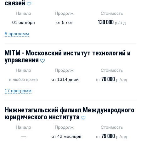
связей
Начало
Продолж.
Стоимость
130 000
01 октября
от
5 лет
р./год
5 программ
MITM - Московский институт технологий и
управления
Начало
Продолж.
Стоимость
70 000
от
1314 дней
в любое время
от
р./год
17 программ
Нижнетагильский филиал Международного
юридического института
Начало
Продолж.
Стоимость
79 000
—
от
42 месяцев
от
р./год