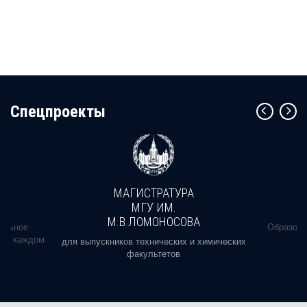
Cпецпроекты
МАГИСТРАТУРА
МГУ ИМ.
М.В.ЛОМОНОСОВА
альное
Образова
ь в каждом
для выпускников технических и химических
факультетов