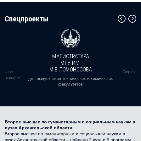
Cпецпроекты
МАГИСТРАТУРА
МГУ ИМ.
М.В.ЛОМОНОСОВА
альное
Образова
ь в каждом
для выпускников технических и химических
факультетов
Второе высшее по гуманитарным и социальным наукам в
вузах Архангельской области
Второе высшее по гуманитарным и социальным наукам в
вузах Архангельской области – найдено 2 вуза и 5 программ