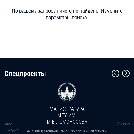
По вашему запросу ничего не найдено. Измените
параметры поиска.
Cпецпроекты
МАГИСТРАТУРА
МГУ ИМ.
М.В.ЛОМОНОСОВА
альное
Образова
ь в каждом
для выпускников технических и химических