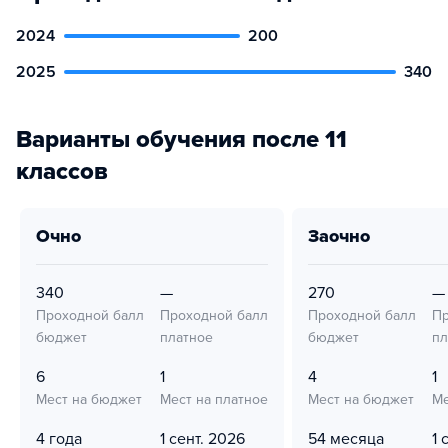
2024
200
2025
340
Варианты обучения после 11
классов
очно
заочно
340
—
270
—
Проходной балл
Проходной балл
Проходной балл
Пр
бюджет
платное
бюджет
пл
6
1
4
1
Мест на бюджет
Мест на платное
Мест на бюджет
Ме
4 года
1 сент. 2026
54 месяца
1 