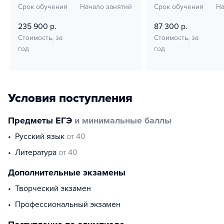
Срок обучения
Начало занятий
Срок обучения
На
235 900 р.
87 300 р.
Стоимость, за
Стоимость, за
год
год
Условия поступления
Предметы ЕГЭ
и минимальные баллы
русский язык
от 40
литература
от 40
Дополнительные экзамены
творческий экзамен
профессиональный экзамен