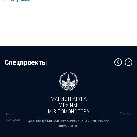
Cпецпроекты
МАГИСТРАТУРА
МГУ ИМ.
М.В.ЛОМОНОСОВА
альное
Образова
ь в каждом
для выпускников технических и химических
факультетов