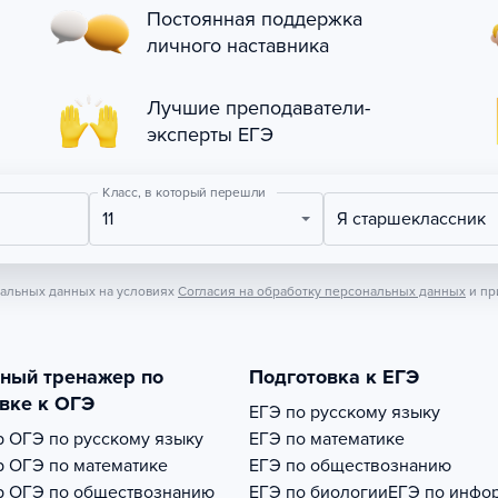
Постоянная поддержка
личного наставника
Лучшие преподаватели-
эксперты ЕГЭ
Класс, в который перешли
11
Я старшеклассник
нальных данных на условиях
Согласия на обработку персональных данных
и пр
тный тренажер по
Подготовка к ЕГЭ
вке к ОГЭ
ЕГЭ по русскому языку
р
ОГЭ по русскому языку
ЕГЭ по математике
р
ОГЭ по математике
ЕГЭ по обществознанию
р
ОГЭ по обществознанию
ЕГЭ по биологии
ЕГЭ по инфо