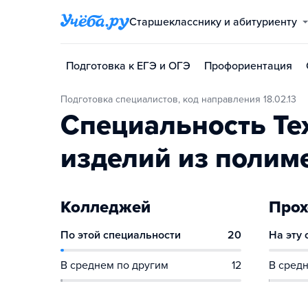
Старшекласснику и абитуриенту
Подготовка к ЕГЭ и ОГЭ
Профориентация
Подготовка специалистов, код направления 18.02.13
Специальность Те
изделий из полим
Колледжей
Прох
По этой специальности
20
На эту
В среднем по другим
12
В средн