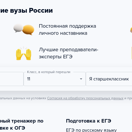
ие вузы России
Постоянная поддержка
личного наставника
Лучшие преподаватели-
эксперты ЕГЭ
Класс, в который перешли
11
Я старшеклассник
нальных данных на условиях
Согласия на обработку персональных данных
и пр
тный тренажер по
Подготовка к ЕГЭ
вке к ОГЭ
ЕГЭ по русскому языку