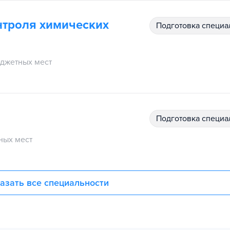
нтроля химических
подготовка специ
джетных мест
подготовка специ
ных мест
азать все специальности