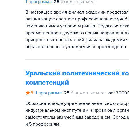
1
программа
25
бюджетных мест
В настоящее время филиал академии представл
развивающее среднее профессиональное учебн
изменяющимся условиям рынка. Педагогический
преемственность, думают о новых направлениях
приоритетных направлений филиала академии 
образовательного учреждения и производства.
Уральский политехнический к
компетенций
3
1
программа
25
бюджетных мест
от 120000
Образовательное учреждение ведёт свою истори
индустриальном институте им. Кирова был орган
самостоятельным учебным заведением. Сегодня 
и 5 профессиям.