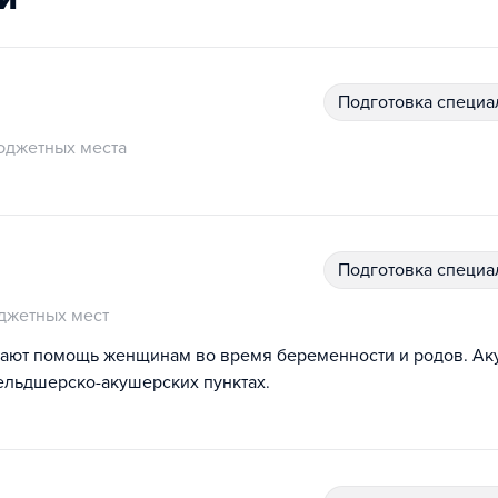
подготовка специ
юджетных места
подготовка специ
джетных мест
ывают помощь женщинам во время беременности и родов. А
фельдшерско-акушерских пунктах.