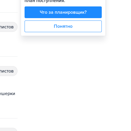
план поступления.
Что за планировщик?
Понятно
алистов
алистов
кушерки