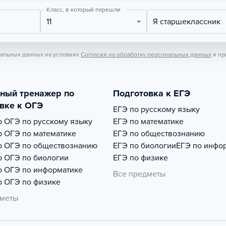
Класс, в который перешли
11
Я старшеклассник
нальных данных на условиях
Согласия на обработку персональных данных
и пр
тный тренажер по
Подготовка к ЕГЭ
вке к ОГЭ
ЕГЭ по русскому языку
р
ОГЭ по русскому языку
ЕГЭ по математике
р
ОГЭ по математике
ЕГЭ по обществознанию
р
ОГЭ по обществознанию
ЕГЭ по биологии
ЕГЭ по инфо
р
ОГЭ по биологии
ЕГЭ по физике
р
ОГЭ по информатике
Все предметы
р
ОГЭ по физике
дметы