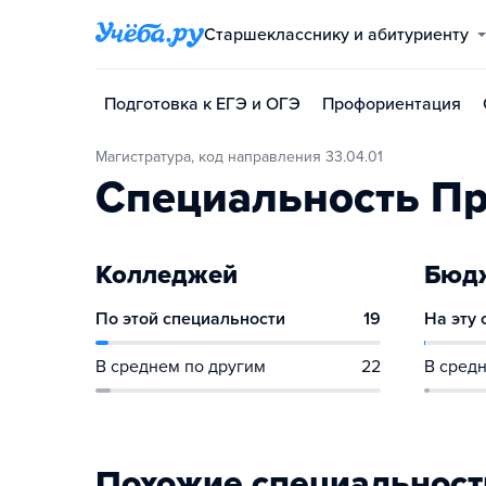
Старшекласснику и абитуриенту
Подготовка к ЕГЭ и ОГЭ
Профориентация
Магистратура, код направления 33.04.01
Специальность П
Колледжей
Бюдж
По этой специальности
19
На эту
В среднем по другим
22
В средн
Похожие специальност