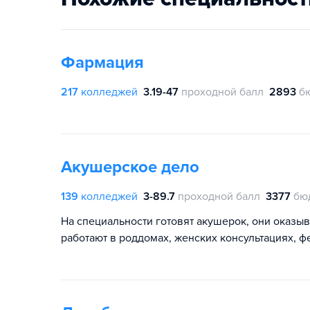
Фармация
217
колледжей
3.19-47
проходной балл
2893
б
Акушерское дело
139
колледжей
3-89.7
проходной балл
3377
бю
На специальности готовят акушерок, они оказ
работают в роддомах, женских консультациях, 