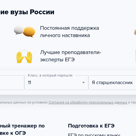
ие вузы России
Постоянная поддержка
личного наставника
Лучшие преподаватели-
эксперты ЕГЭ
Класс, в который перешли
11
Я старшеклассник
нальных данных на условиях
Согласия на обработку персональных данных
и пр
тный тренажер по
Подготовка к ЕГЭ
вке к ОГЭ
ЕГЭ по русскому языку