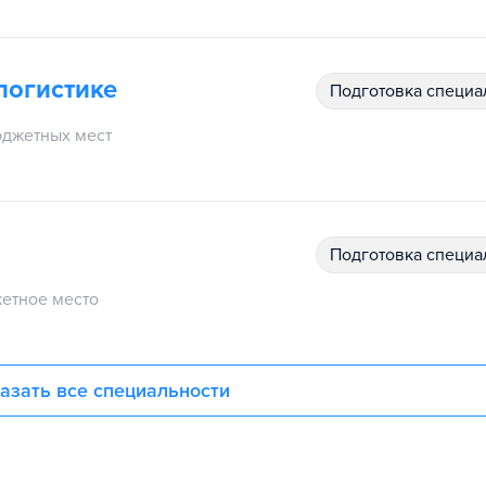
логистике
подготовка специ
джетных мест
подготовка специ
етное место
азать все специальности