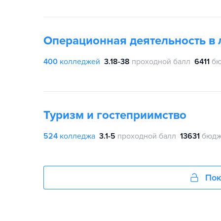
Операционная деятельность в 
400
колледжей
3.18-38
проходной балл
6411
бю
Туризм и гостеприимство
524
колледжа
3.1-5
проходной балл
13631
бюдж
Пок