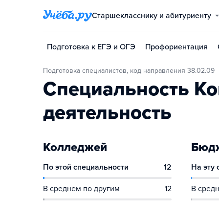
Старшекласснику и абитуриенту
Подготовка к ЕГЭ и ОГЭ
Профориентация
Подготовка специалистов, код направления 38.02.09
Специальность Ко
деятельность
Колледжей
Бюдж
По этой специальности
12
На эту
В среднем по другим
12
В средн