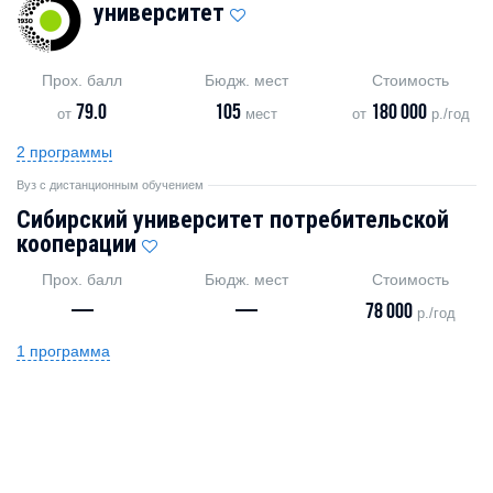
университет
Прох. балл
Бюдж. мест
Стоимость
79.0
105
180 000
от
мест
от
р./год
2 программы
Вуз с дистанционным обучением
Сибирский университет потребительской
кооперации
Прох. балл
Бюдж. мест
Стоимость
—
—
78 000
р./год
1 программа