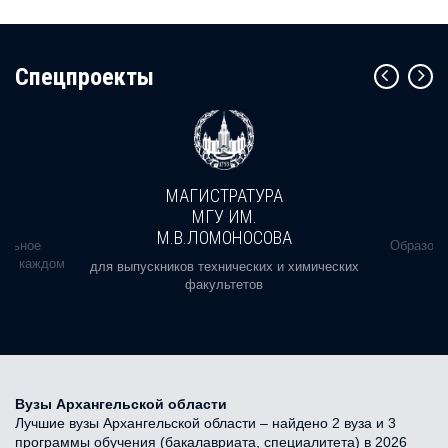
Cпецпроекты
МАГИСТРАТУРА
МГУ ИМ.
М.В.ЛОМОНОСОВА
альное
Образова
ь в каждом
для выпускников технических и химических
факультетов
Вузы Архангельской области
Лучшие вузы Архангельской области – найдено 2 вуза и 3
программы обучения (бакалавриата, специалитета) в 2026