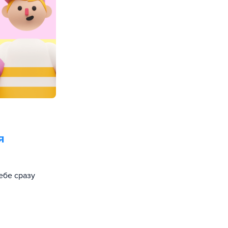
я
ебе сразу