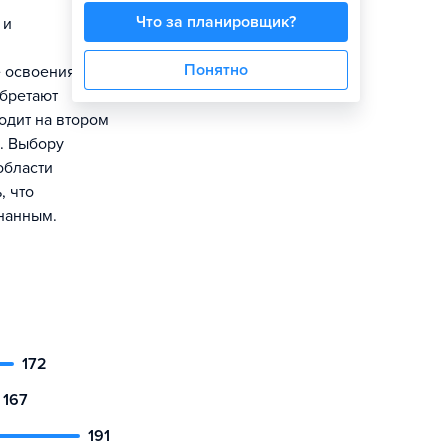
Что за планировщик?
 и
Понятно
е освоения
бретают
одит на втором
. Выбору
области
, что
знанным.
172
167
191