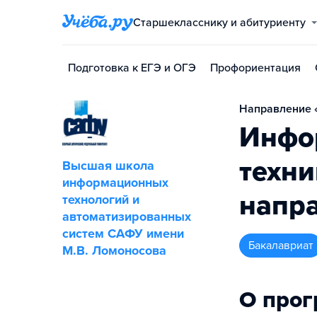
Старшекласснику и абитуриенту
Подготовка к ЕГЭ и ОГЭ
Профориентация
Направление «
Инфо
техни
Высшая школа
информационных
напра
технологий и
автоматизированных
систем САФУ имени
бакалавриат
М.В. Ломоносова
О про