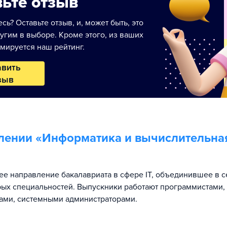
ьте отзыв
сь? Оставьте отзыв, и, может быть, это
угим в выборе. Кроме этого, из ваших
мируется наш рейтинг.
авить
зыв
лении «
Информатика и вычислительна
е направление бакалавриата в сфере IT, объединившее в с
рых специальностей. Выпускники работают программистами,
ами, системными администраторами.