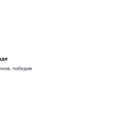
аде
енов, победив