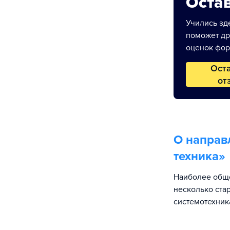
Остав
Учились зде
поможет др
оценок фор
Ост
от
О направ
техника
»
Наиболее обще
несколько ста
системотехник