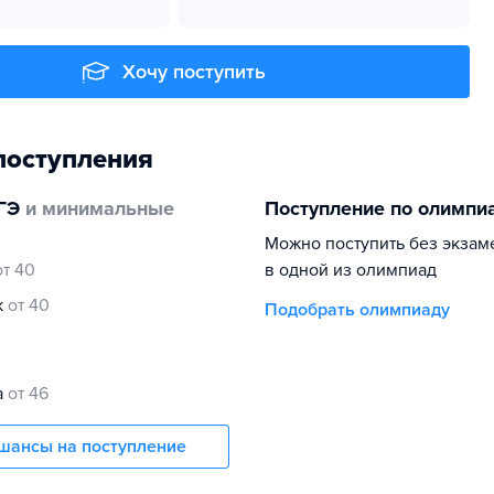
Хочу поступить
поступления
ГЭ
и минимальные
Поступление по олимпи
Можно поступить без экзам
от 40
в одной из олимпиад
к
от 40
Подобрать олимпиаду
а
от 46
шансы на поступление