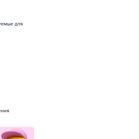
зуемые для
ения