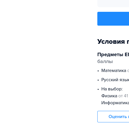
Условия 
Предметы Е
баллы
математика
русский язы
На выбор:
физика
от 41
информатик
Оценить 