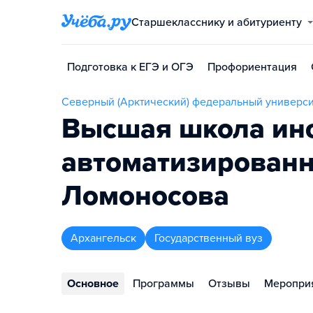
Старшекласснику и абитуриенту
Подготовка к ЕГЭ и ОГЭ
Профориентация
Северный (Арктический) федеральный универси
Высшая школа ин
автоматизированн
Ломоносова
Архангельск
Государственный вуз
Основное
Программы
Отзывы
Меропри