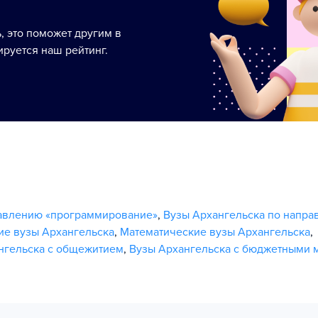
ь, это поможет другим в
руется наш рейтинг.
равлению «программирование»
,
Вузы Архангельска по напр
ие вузы Архангельска
,
Математические вузы Архангельска
,
нгельска с общежитием
,
Вузы Архангельска с бюджетными 