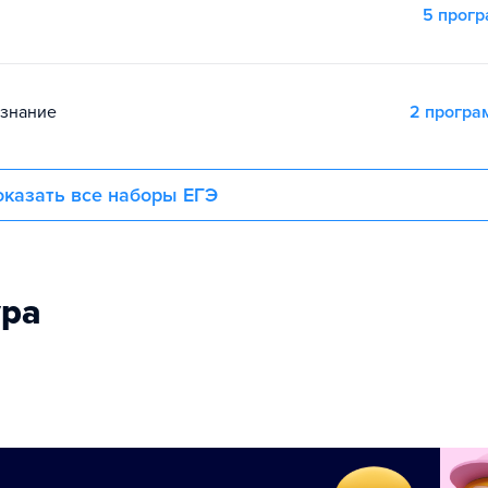
5 прог
ознание
2 прогр
казать все наборы ЕГЭ
ура