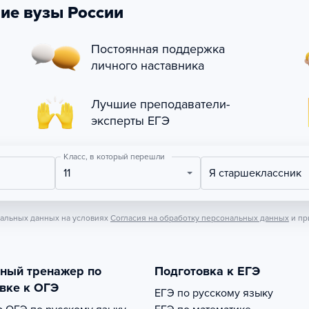
ие вузы России
Постоянная поддержка
личного наставника
Лучшие преподаватели-
эксперты ЕГЭ
Класс, в который перешли
11
Я старшеклассник
нальных данных на условиях
Согласия на обработку персональных данных
и пр
тный тренажер по
Подготовка к ЕГЭ
вке к ОГЭ
ЕГЭ по русскому языку