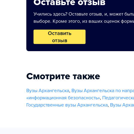
Оставьте отзыв
Учились здесь? Оставьте отзыв, и, может быт
выборе. Кроме этого, из ваших оценок форми
Оставить
отзыв
Смотрите также
Вузы Архангельска
,
Вузы Архангельска по нап
«информационная безопасность»
,
Педагогическ
Государственные вузы Архангельска
,
Вузы Арха