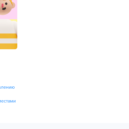
авлению
местами