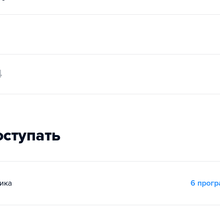
4
оступать
ика
6 прог