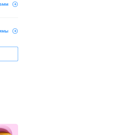
рамм
аммы