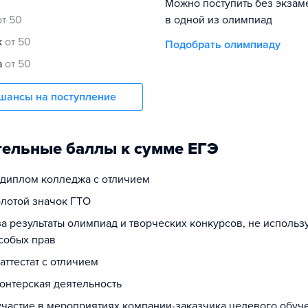
Можно поступить без экзам
от 50
в одной из олимпиад
к
от 50
Подобрать олимпиаду
а
от 50
шансы на поступление
ельные баллы к сумме ЕГЭ
а диплом колледжа с отличием
олотой значок ГТО
за результаты олимпиад и творческих конкурсов, не исполь
собых прав
 аттестат с отличием
лонтерская деятельность
 участие в мероприятиях компании-заказчика целевого обуч