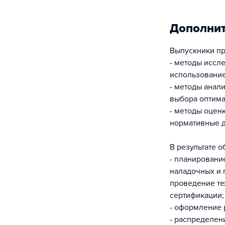
Дополни
Выпускники пр
- методы иссл
использовани
- методы анал
выбора оптима
- методы оцен
нормативные д
В результате 
- планировани
наладочных и 
проведение те
сертификации;
- оформление р
- распределен