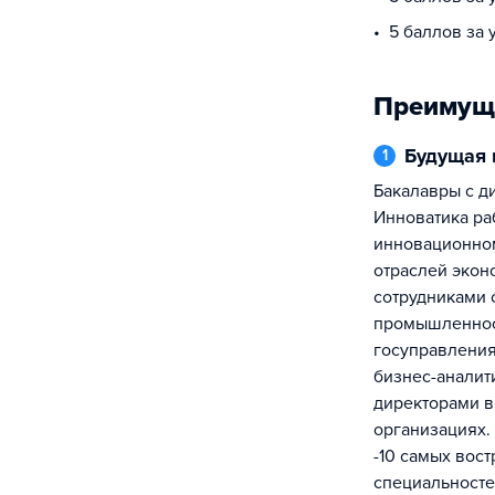
5 баллов за 
Преимущ
Будущая
1
Бакалавры с дипломом направления
Инноватика ра
инновационном
отраслей экон
сотрудниками 
промышленнос
госуправления
бизнес-аналит
директорами 
организациях.
-10 самых вос
специальносте