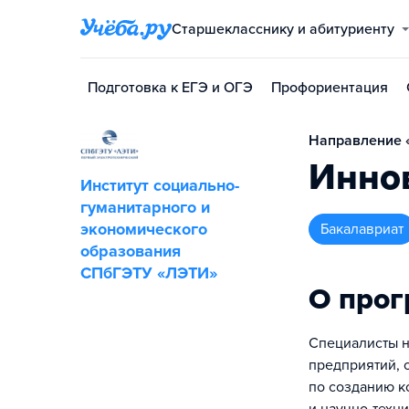
Старшекласснику и абитуриенту
Подготовка к ЕГЭ и ОГЭ
Профориентация
Направление «
Инно
Институт социально-
гуманитарного и
экономического
бакалавриат
образования
СПбГЭТУ «ЛЭТИ»
О про
Специалисты н
предприятий, 
по созданию к