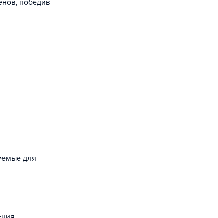
енов, победив
зуемые для
ения