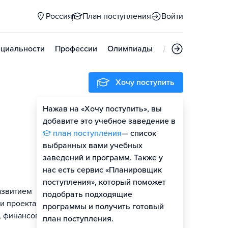
Россия
План поступления
Войти
циальности
Профессии
Олимпиады
Дни открытых д
Хочу поступить
Нажав на «Хочу поступить», вы
Оценить шансы
добавите это учебное заведение в
план поступления
— список
выбранных вами учебных
заведений и программ. Также у
нас есть сервис «Планировщик
поступления», который поможет
азвитием
подобрать подходящие
ми проектами
программы и получить готовый
м, финансовым
план поступления.