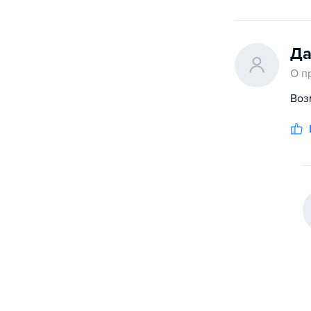
Да
О п
Воз