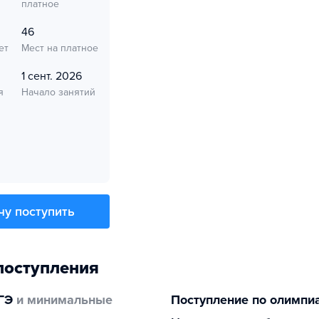
платное
46
ет
Мест на платное
1 сент. 2026
я
Начало занятий
чу поступить
поступления
ГЭ
и минимальные
Поступление по олимпи