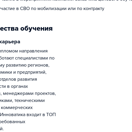
участие в СВО по мобилизации или по контракту
ества обучения
 карьера
ботают специалистами по
у развитию регионов,
омики и предприятий,
отделов развития
ти в органах
, менеджерами проектов,
иками, техническими
в коммерческих
 Инноватика входит в ТОП
требованных
й.