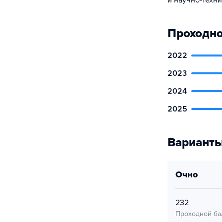
и научно-техн
Проходно
2022
2023
2024
2025
Варианты
очно
232
Проходной ба