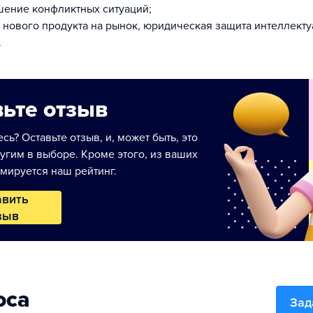
шение конфликтных ситуаций;
 нового продукта на рынок, юридическая защита интеллект
.
ьте отзыв
сь? Оставьте отзыв, и, может быть, это
угим в выборе. Кроме этого, из ваших
мируется наш рейтинг.
авить
зыв
оса
Зад