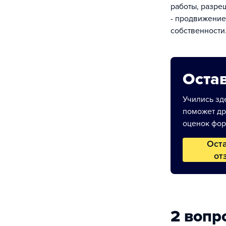
работы, разре
- продвижение
собственности
Остав
Учились зде
поможет др
оценок фор
Ост
от
2 вопр