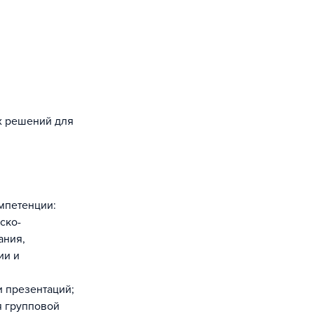
их решений для
мпетенции:
ско-
ания,
ии и
и презентаций;
я групповой