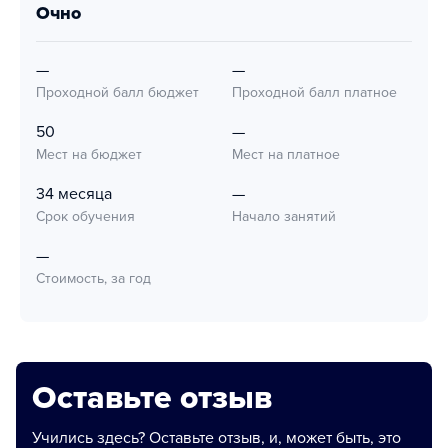
очно
—
—
Проходной балл бюджет
Проходной балл платное
50
—
Мест на бюджет
Мест на платное
34 месяца
—
Срок обучения
Начало занятий
—
Стоимость, за год
Оставьте отзыв
Учились здесь? Оставьте отзыв, и, может быть, это