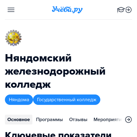
Няндомский
железнодорожный
колледж
Няндома
Государственный колледж
Основное
Программы
Отзывы
Мероприятия
Ко
Ключевые показатели