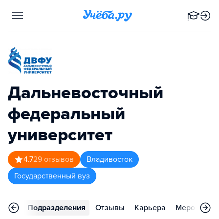
Дальневосточный
федеральный
университет
4.7
29
отзывов
Владивосток
Государственный вуз
аммы
Подразделения
Отзывы
Карьера
Мероприят