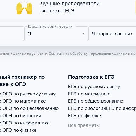
Лучшие преподаватели-
эксперты ЕГЭ
Класс, в который перешли
11
Я старшеклассник
нальных данных на условиях
Согласия на обработку персональных данных
и пр
тный тренажер по
Подготовка к ЕГЭ
вке к ОГЭ
ЕГЭ по русскому языку
р
ОГЭ по русскому языку
ЕГЭ по математике
р
ОГЭ по математике
ЕГЭ по обществознанию
р
ОГЭ по обществознанию
ЕГЭ по биологии
ЕГЭ по инфо
р
ОГЭ по биологии
ЕГЭ по физике
р
ОГЭ по информатике
Все предметы
р
ОГЭ по физике