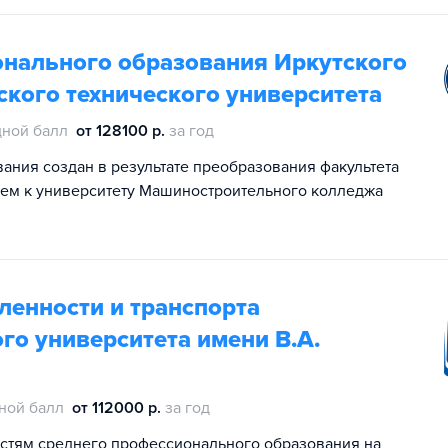
онального образования Иркутского
кого технического университета
ной балл
от 128100 р.
за год
ания создан в результате преобразования факультета
ием к университету Машиностроительного колледжа
енности и транспорта
го университета имени В.А.
ной балл
от 112000 р.
за год
стям среднего профессионального образования на