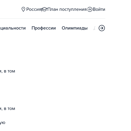
Россия
План поступления
Войти
циальности
Профессии
Олимпиады
Дни открытых д
, в том
, в том
ную