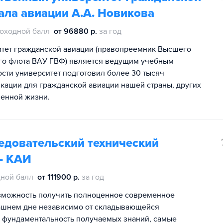
ала авиации А.А. Новикова
оходной балл
от 96880 р.
за год
итет гражданской авиации (правопреемник Высшего
го флота ВАУ ГВФ) является ведущим учебным
ости университет подготовил более 30 тысяч
кации для гражданской авиации нашей страны, других
венной жизни.
едовательский технический
 - КАИ
ной балл
от 111900 р.
за год
зможность получить полноценное современное
трашнем дне независимо от складывающейся
 фундаментальность получаемых знаний, самые