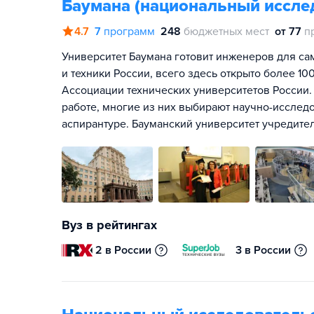
Баумана (национальный иссле
4.7
7
программ
248
бюджетных мест
от 77
п
Университет Баумана готовит инженеров для са
и техники России, всего здесь открыто более 1
Ассоциации технических университетов России.
работе, многие из них выбирают научно-исслед
аспирантуре. Бауманский университет учредите
Вуз в рейтингах
2 в России
3 в России