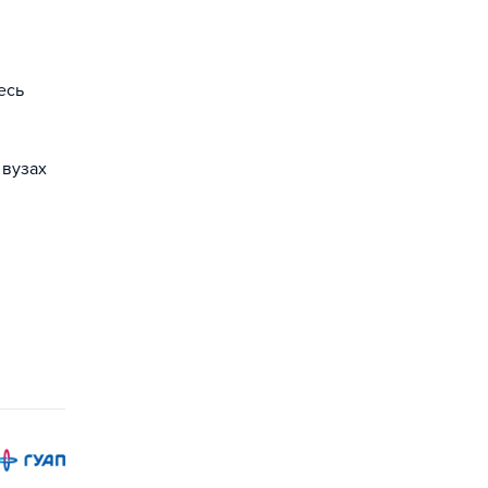
есь
 вузах