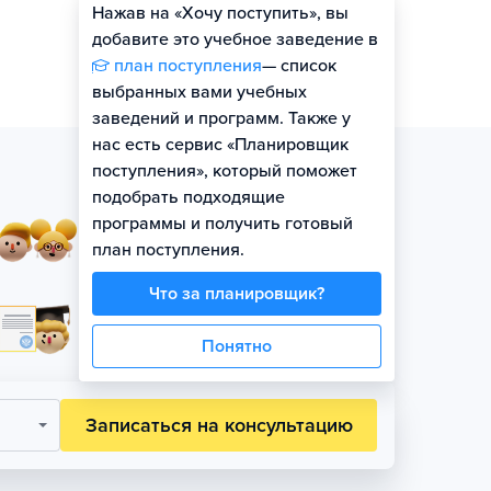
Нажав на «Хочу поступить», вы
добавите это учебное заведение в
план поступления
— список
выбранных вами учебных
заведений и программ. Также у
нас есть сервис «Планировщик
поступления», который поможет
подобрать подходящие
программы и получить готовый
Занятия в небольших
план поступления.
группах по уровню
Что за планировщик?
Официальная гарантия
поступления на бюджет
Понятно
Записаться на консультацию