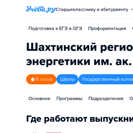
Старшекласснику и абитуриенту
Подготовка к ЕГЭ и ОГЭ
Профориентация
Шахтинский регио
энергетики им. ак
1
1
отзыв
Шахты
Государственный колл
Основное
Программы
Подразделения
О
Где работают выпускн